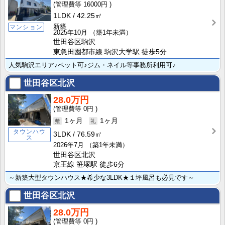
16000円
1LDK
42.25㎡
新築
マンション
2025年10月
（築1年未満）
世田谷区駒沢
東急田園都市線 駒沢大学駅 徒歩5分
人気駒沢エリア♪ペット可♪ジム・ネイル等事務所利用可♪
世田谷区北沢
28.0万円
0円
1ヶ月
1ヶ月
タウンハウ
3LDK
76.59㎡
ス
2026年7月
（築1年未満）
世田谷区北沢
京王線 笹塚駅 徒歩6分
～新築大型タウンハウス★希少な3LDK★１坪風呂も必見です～
世田谷区北沢
28.0万円
0円