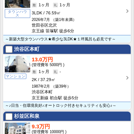
1ヶ月
1ヶ月
タウンハウ
3LDK
76.59㎡
ス
2026年7月
（築1年未満）
世田谷区北沢
京王線 笹塚駅 徒歩6分
～新築大型タウンハウス★希少な3LDK★１坪風呂も必見です～
渋谷区本町
13.0万円
5000円
1ヶ月
-
マンション
2K
37.29㎡
1987年2月
（築39年）
渋谷区本町
京王新線 初台駅 徒歩5分
～♪日当・住環境良好♪オートロック付きセキュリティも安心♪～
杉並区和泉
9.3万円
10000円