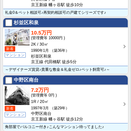
京王新線 幡ヶ谷駅 徒歩10分
礼金0＆ペット相談可♪再契約相談可の戸建てシリーズです♪
杉並区和泉
10.5万円
10000円
2K
30㎡
新着
1990年1月
（築36年）
マンション
杉並区和泉
京王線 代田橋駅 徒歩5分
～デザイナーズ賃貸♪貴重な敷金＆礼金ゼロ♪ペット飼育可♪～
中野区南台
7.2万円
0円
1R
20㎡
1997年3月
（築29年）
新着
中野区南台
マンション
京王新線 幡ヶ谷駅 徒歩12分
角部屋でバルコニー付き♪こんなマンション待ってました♪