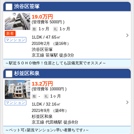
渋谷区笹塚
19.0万円
5000円
1ヶ月
1ヶ月
新着
1LDK
47.65㎡
マンション
2010年2月
（築16年）
渋谷区笹塚
京王線 笹塚駅 徒歩3分
～駅近ＳＯＨＯ物件！住居としても設備充実でオススメ～
杉並区和泉
13.2万円
10000円
-
1ヶ月
マンション
1LDK
32.16㎡
2021年9月
（築4年）
杉並区和泉
京王線 代田橋駅 徒歩8分
～ペット可♪築浅マンション♪早い者勝ちです♪～