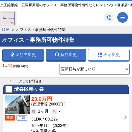
京王線沿線、笹塚駅周辺のオフィス・事務所可物件情報ならレントハウス笹塚店へ!
メ
TOP
オフィス・事務所可物件特集
オフィス・事務所可物件特集
エリア変更
条件変更
表示変更
1
14
～
件目
(14件)
↓チェックしてお問合せ
渋谷区幡ヶ谷
23.0万円
20000円
1ヶ月
-
新着
戸建
3LDK
69.22㎡
1993年1月
（築33年）
渋谷区幡ヶ谷