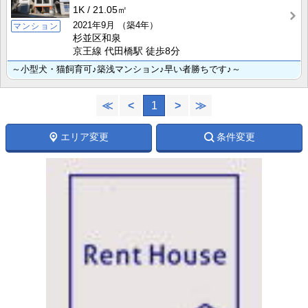
1K
21.05㎡
2021年9月
（築4年）
マンション
杉並区和泉
京王線 代田橋駅 徒歩8分
～小型犬・猫飼育可♪築浅マンション♪早い者勝ちです♪～
≪
<
1
>
≫
エリア変更
条件変更