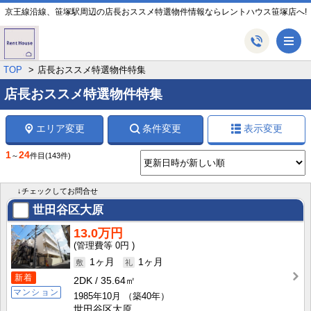
京王線沿線、笹塚駅周辺の店長おススメ特選物件情報ならレントハウス笹塚店へ!
メ
TOP
店長おススメ特選物件特集
店長おススメ特選物件特集
エリア変更
条件変更
表示変更
1
24
～
件目
(143件)
↓チェックしてお問合せ
世田谷区大原
13.0万円
0円
1ヶ月
1ヶ月
新着
2DK
35.64㎡
マンション
1985年10月
（築40年）
世田谷区大原