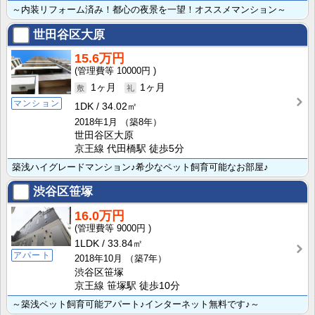
～内装リフォーム済み！都心の夜景を一望！オススメマンション～
世田谷区大原
15.6万円
10000円
1ヶ月
1ヶ月
マンション
1DK
34.02㎡
2018年1月
（築8年）
世田谷区大原
京王線 代田橋駅 徒歩5分
築浅ハイグレードマンション♪希少なペット飼育可能なお部屋♪
渋谷区笹塚
16.0万円
9000円
1LDK
33.84㎡
アパート
2018年10月
（築7年）
渋谷区笹塚
京王線 笹塚駅 徒歩10分
～築浅ペット飼育可能アパート♪インターネット無料です♪～