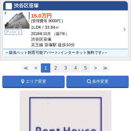
渋谷区笹塚
15.0万円
9000円
1LDK
33.84㎡
アパート
2018年10月
（築7年）
渋谷区笹塚
京王線 笹塚駅 徒歩10分
～築浅ペット飼育可能アパート♪インターネット無料です♪～
≪
<
1
2
3
4
5
>
≫
エリア変更
条件変更