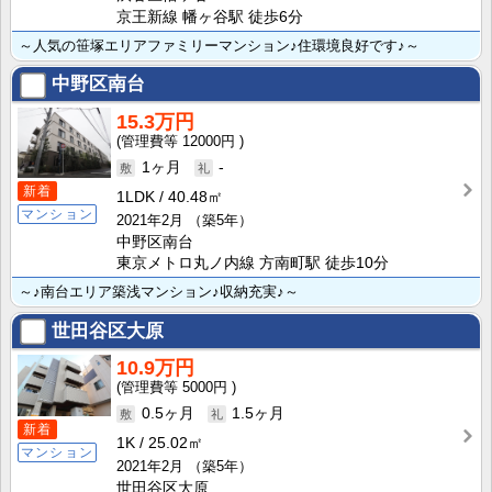
京王新線 幡ヶ谷駅 徒歩6分
～人気の笹塚エリアファミリーマンション♪住環境良好です♪～
中野区南台
15.3万円
12000円
1ヶ月
-
新着
1LDK
40.48㎡
マンション
2021年2月
（築5年）
中野区南台
東京メトロ丸ノ内線 方南町駅 徒歩10分
～♪南台エリア築浅マンション♪収納充実♪～
世田谷区大原
10.9万円
5000円
0.5ヶ月
1.5ヶ月
新着
1K
25.02㎡
マンション
2021年2月
（築5年）
世田谷区大原