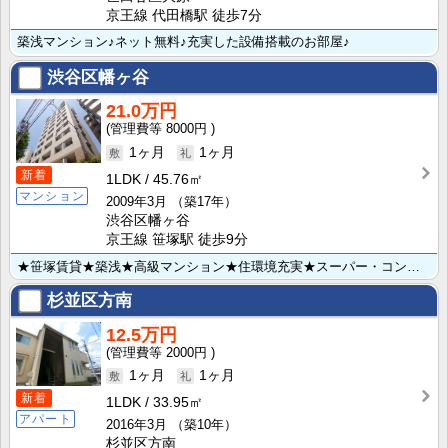
京王線 代田橋駅 徒歩7分
築浅マンション♪ネット無料♪充実した設備搭載のお部屋♪
渋谷区幡ヶ谷
21.0万円
8000円
1ヶ月
1ヶ月
新着
1LDK
45.76㎡
マンション
2009年3月
（築17年）
渋谷区幡ヶ谷
京王線 笹塚駅 徒歩9分
★笹塚賃貸★築浅★高級マンション★住環境充実★スーパー・コンビニ近隣有り★設備充実★ＴＶモニター付オ･･･
杉並区方南
12.5万円
2000円
1ヶ月
1ヶ月
新着
1LDK
33.95㎡
アパート
2016年3月
（築10年）
杉並区方南