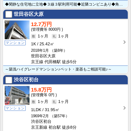
◆閑静な住宅地に立地◆３線３駅利用可能◆近隣コンビニあり◆角部屋2面採光◆通風良好◆日当たり良好◆お･･･
世田谷区大原
12.7万円
8000円
1ヶ月
1ヶ月
マンション
1K
25.42㎡
2018年1月
（築8年）
世田谷区大原
京王線 代田橋駅 徒歩5分
～築浅ハイグレードマンション♪ペット・楽器もご相談可能♪～
渋谷区初台
15.8万円
0円
1ヶ月
1ヶ月
マンション
1LDK
31.95㎡
1969年2月
（築57年）
渋谷区初台
京王新線 初台駅 徒歩8分