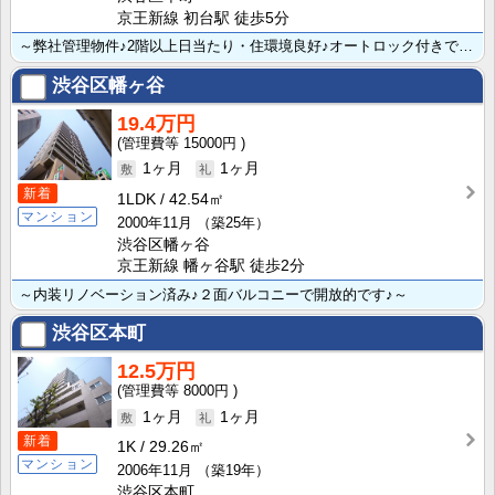
京王新線 初台駅 徒歩5分
～弊社管理物件♪2階以上日当たり・住環境良好♪オートロック付きでセキュリティも安心♪～
渋谷区幡ヶ谷
19.4万円
15000円
1ヶ月
1ヶ月
新着
1LDK
42.54㎡
マンション
2000年11月
（築25年）
渋谷区幡ヶ谷
京王新線 幡ヶ谷駅 徒歩2分
～内装リノベーション済み♪２面バルコニーで開放的です♪～
渋谷区本町
12.5万円
8000円
1ヶ月
1ヶ月
新着
1K
29.26㎡
マンション
2006年11月
（築19年）
渋谷区本町