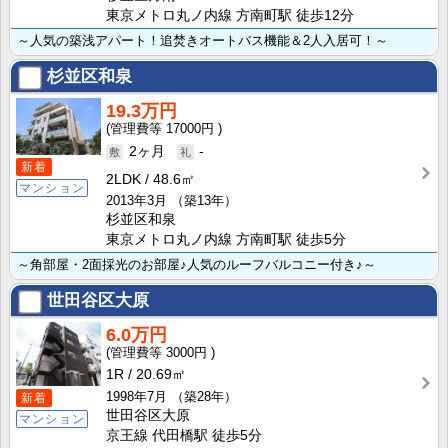
東京メトロ丸ノ内線 方南町駅 徒歩12分
～人気の築浅アパート！追焚きオートバス機能＆2人入居可！～
杉並区和泉
19.3万円
17000円
2ヶ月
-
新着
2LDK
48.6㎡
マンション
2013年3月
（築13年）
杉並区和泉
東京メトロ丸ノ内線 方南町駅 徒歩5分
～角部屋・2面採光のお部屋♪人気のルーフバルコニー付き♪～
世田谷区大原
6.0万円
3000円
1R
20.69㎡
1998年7月
（築28年）
新着
世田谷区大原
マンション
京王線 代田橋駅 徒歩5分