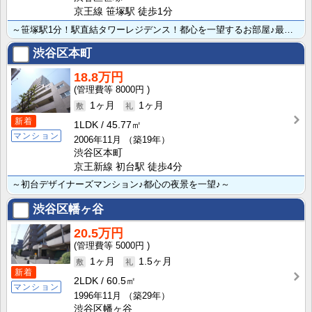
京王線 笹塚駅 徒歩1分
～笹塚駅1分！駅直結タワーレジデンス！都心を一望するお部屋♪最上位設備～
渋谷区本町
18.8万円
8000円
1ヶ月
1ヶ月
新着
1LDK
45.77㎡
マンション
2006年11月
（築19年）
渋谷区本町
京王新線 初台駅 徒歩4分
～初台デザイナーズマンション♪都心の夜景を一望♪～
渋谷区幡ヶ谷
20.5万円
5000円
1ヶ月
1.5ヶ月
新着
2LDK
60.5㎡
マンション
1996年11月
（築29年）
渋谷区幡ヶ谷