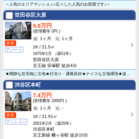
～人気のエリアマンション♪広々した人気のお部屋です♪～
世田谷区大原
5.9万円
0円
1ヶ月
1ヶ月
新着
1K
21.5㎡
アパート
1975年1月
（築51年）
世田谷区大原
京王線 笹塚駅 徒歩4分
★閑静な住宅地に立地★日当り・通風良好★ナイスな立地環境★追い焚き機能付きバス★通勤・通学至便★お部･･･
渋谷区本町
7.4万円
2000円
1ヶ月
-
新着
1K
21.91㎡
マンション
2001年2月
（築25年）
渋谷区本町
京王新線 幡ヶ谷駅 徒歩10分