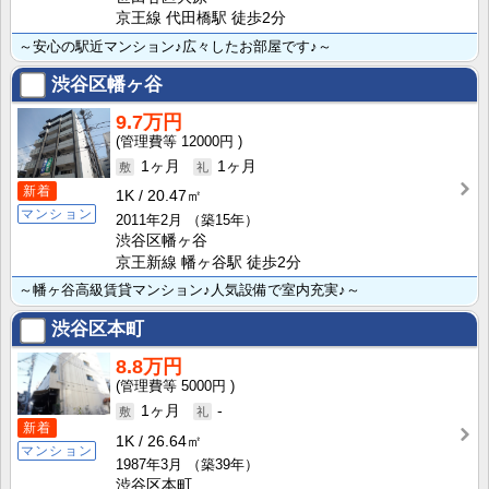
京王線 代田橋駅 徒歩2分
～安心の駅近マンション♪広々したお部屋です♪～
渋谷区幡ヶ谷
9.7万円
12000円
1ヶ月
1ヶ月
新着
1K
20.47㎡
マンション
2011年2月
（築15年）
渋谷区幡ヶ谷
京王新線 幡ヶ谷駅 徒歩2分
～幡ヶ谷高級賃貸マンション♪人気設備で室内充実♪～
渋谷区本町
8.8万円
5000円
1ヶ月
-
新着
1K
26.64㎡
マンション
1987年3月
（築39年）
渋谷区本町