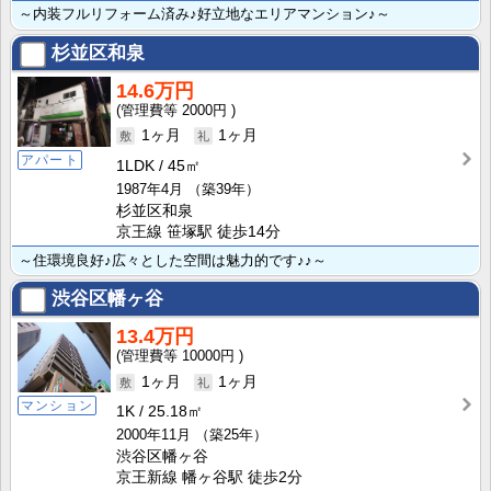
～内装フルリフォーム済み♪好立地なエリアマンション♪～
杉並区和泉
14.6万円
2000円
1ヶ月
1ヶ月
アパート
1LDK
45㎡
1987年4月
（築39年）
杉並区和泉
京王線 笹塚駅 徒歩14分
～住環境良好♪広々とした空間は魅力的です♪♪～
渋谷区幡ヶ谷
13.4万円
10000円
1ヶ月
1ヶ月
マンション
1K
25.18㎡
2000年11月
（築25年）
渋谷区幡ヶ谷
京王新線 幡ヶ谷駅 徒歩2分